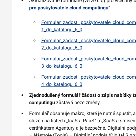
Aktualizované formuláře (verze 6.0) pro všechny 
pro poskytovatele cloud computingu
“
Formular_zadosti_poskytovatele_cloud_com
1_do_katalogu_6_0
Formular_zadosti_poskytovatele_cloud_com
2_do_katalogu_6_0
Formular_zadosti_poskytovatele_cloud_com
3_do_katalogu_6_0
Formular_zadosti_poskytovatele_cloud_com
4_do_katalogu_6_0
Zjednodušený formulář žádost o zápis nabídky t
computingu
zůstává beze změny.
Formulář obsahuje makro, které je nutné spustit,
služeb na listech „IaaS a PaaS“ a „SaaS a smíš
certifikátem Agentury a je bezpečné. Digitální pod
– Nástroje (Tools) – Digitální podpis (Digital Sign