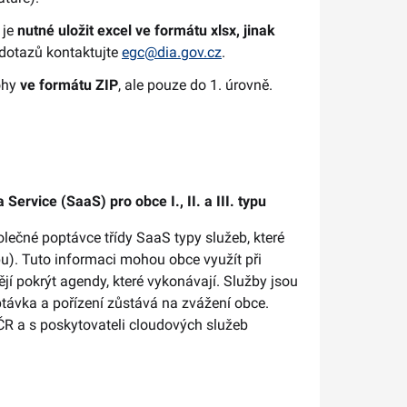
 je
nutné uložit excel ve formátu xlsx, jinak
i dotazů kontaktujte
egc@dia.gov.cz
.
ohy
ve formátu ZIP
, ale pouze do 1. úrovně.
ervice (SaaS) pro obce I., II. a III. typu
olečné poptávce třídy SaaS typy služeb, které
typu). Tuto informaci mohou obce využít při
jí pokrýt agendy, které vykonávají. Služby jsou
távka a pořízení zůstává na zvážení obce.
R a s poskytovateli cloudových služeb