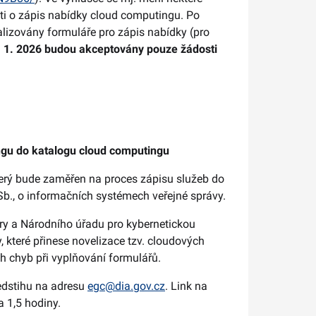
sti o zápis nabídky cloud computingu. Po
lizovány formuláře pro zápis nabídky (pro
 1. 2026 budou akceptovány pouze žádosti
ngu do katalogu cloud computingu
terý bude zaměřen na proces zápisu služeb do
b., o informačních systémech veřejné správy.
ury a Národního úřadu pro kybernetickou
které přinese novelizace tzv. cloudových
ch chyb při vyplňování formulářů.
edstihu na adresu
egc@dia.gov.cz
. Link na
a 1,5 hodiny.