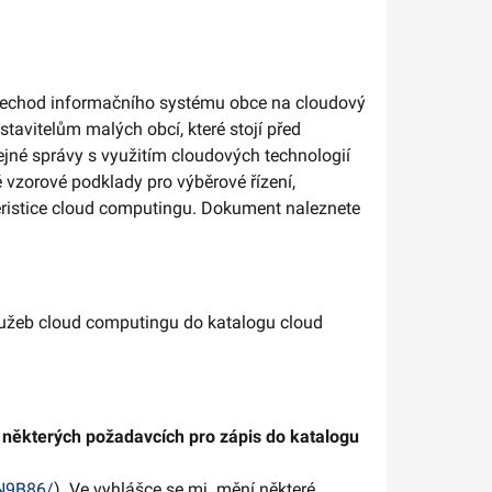
„Přechod informačního systému obce na cloudový
stavitelům malých obcí, které stojí před
jné správy s využitím cloudových technologií
 vzorové podklady pro výběrové řízení,
teristice cloud computingu. Dokument naleznete
lužeb cloud computingu do katalogu cloud
 některých požadavcích pro zápis do katalogu
WN9B86/
). Ve vyhlášce se mj. mění některé