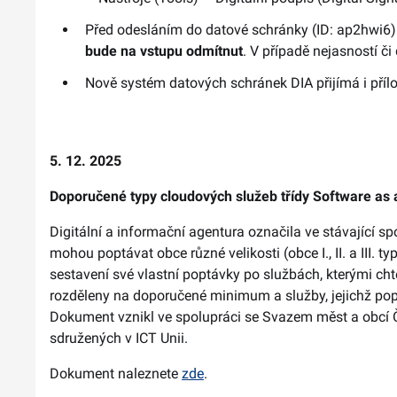
Před odesláním do datové schránky (ID: ap2hwi6)
bude na vstupu odmítnut
. V případě nejasností č
Nově systém datových schránek DIA přijímá i příl
5. 12. 2025
Doporučené typy cloudových služeb třídy Software as a S
Digitální a informační agentura označila ve stávající sp
mohou poptávat obce různé velikosti (obce I., II. a III. 
sestavení své vlastní poptávky po službách, kterými chtě
rozděleny na doporučené minimum a služby, jejichž pop
Dokument vznikl ve spolupráci se Svazem měst a obcí Č
sdružených v ICT Unii.
Dokument naleznete
zde
.