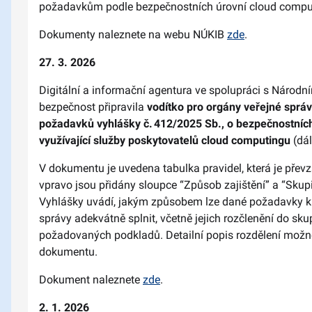
požadavkům podle bezpečnostních úrovní cloud compu
Dokumenty naleznete na webu NÚKIB
zde
.
27. 3. 2026
Digitální a informační agentura ve spolupráci s Národ
bezpečnost připravila
vodítko pro orgány veřejné sprá
požadavků vyhlášky č. 412/2025 Sb., o bezpečnostních
využívající služby poskytovatelů cloud computingu
(dál
V dokumentu je uvedena tabulka pravidel, která je převz
vpravo jsou přidány sloupce “Způsob zajištění” a “Skupin
Vyhlášky uvádí, jakým způsobem lze dané požadavky k
správy adekvátně splnit, včetně jejich rozčlenění do sk
požadovaných podkladů. Detailní popis rozdělení možn
dokumentu.
Dokument naleznete
zde
.
2. 1. 2026