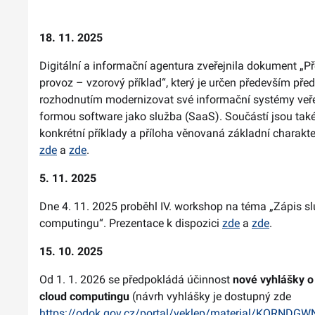
18. 11. 2025
Digitální a informační agentura zveřejnila dokument 
provoz – vzorový příklad“, který je určen především před
rozhodnutím modernizovat své informační systémy veře
formou software jako služba (SaaS). Součástí jsou také
konkrétní příklady a příloha věnovaná základní charak
zde
a
zde
.
5. 11. 2025
Dne 4. 11. 2025 proběhl IV. workshop na téma „Zápis s
computingu“. Prezentace k dispozici
zde
a
zde
.
15. 10. 2025
Od 1. 1. 2026 se předpokládá účinnost
nové vyhlášky o
cloud computingu
(návrh vyhlášky je dostupný zde
https://odok.gov.cz/portal/veklep/material/KORNDG