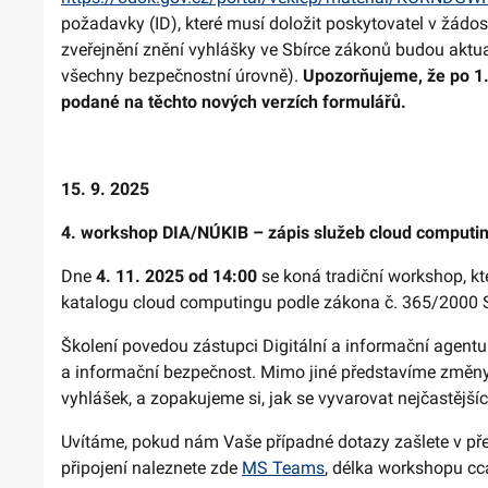
požadavky (ID), které musí doložit poskytovatel v žádo
zveřejnění znění vyhlášky ve Sbírce zákonů budou aktua
všechny bezpečnostní úrovně).
Upozorňujeme, že po 1.
podané na těchto nových verzích formulářů.
15. 9. 2025
4. workshop DIA/NÚKIB – zápis služeb cloud computi
Dne
4. 11. 2025 od 14:00
se koná tradiční workshop, k
katalogu cloud computingu podle zákona č. 365/2000 S
Školení povedou zástupci Digitální a informační agent
a informační bezpečnost. Mimo jiné představíme změny, 
vyhlášek, a zopakujeme si, jak se vyvarovat nejčastější
Uvítáme, pokud nám Vaše případné dotazy zašlete v př
připojení naleznete zde
MS Teams
, délka workshopu cc