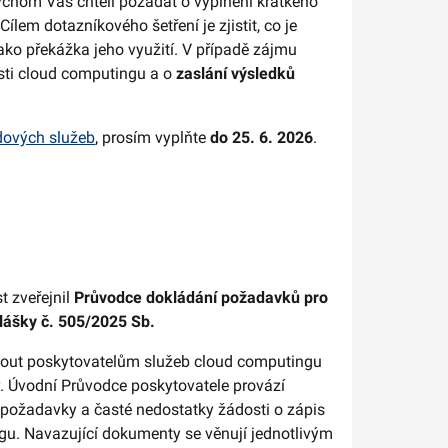
chom Vás chtěli požádat o vyplnění krátkého
lem dotazníkového šetření je zjistit, co je
o překážka jeho využití. V případě zájmu
sti cloud computingu a o
zaslání výsledků
dových služeb
, prosím vyplňte
do 25. 6. 2026
.
t zveřejnil
Průvodce dokládání požadavků pro
hlášky č. 505/2025 Sb.
nout poskytovatelům služeb cloud computingu
. Úvodní Průvodce poskytovatele provází
požadavky a časté nedostatky žádosti o zápis
u. Navazující dokumenty se věnují jednotlivým