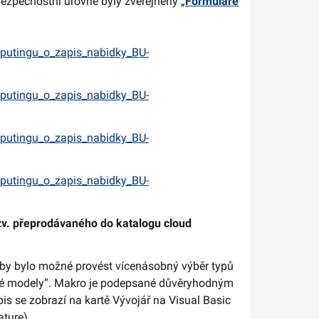
bezpečnostní úrovně byly zveřejněny „
Formuláře
putingu_o_zapis_nabidky_BU-
putingu_o_zapis_nabidky_BU-
putingu_o_zapis_nabidky_BU-
putingu_o_zapis_nabidky_BU-
zv. přeprodávaného do katalogu cloud
 aby bylo možné provést vícenásobný výběr typů
ené modely“. Makro je podepsané důvěryhodným
pis se zobrazí na kartě Vývojář na Visual Basic
ature).