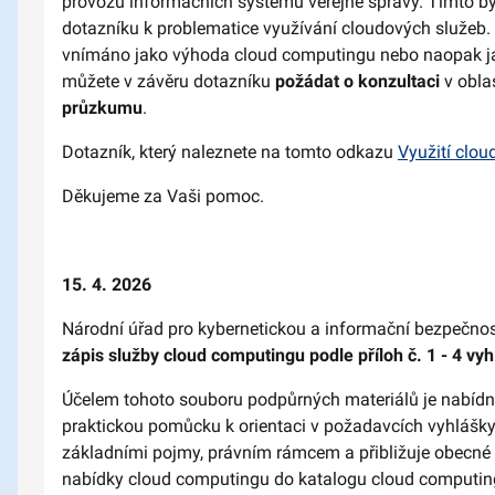
provozu informačních systémů veřejné správy. Tímto by
dotazníku k problematice využívání cloudových služeb. Cí
vnímáno jako výhoda cloud computingu nebo naopak jak
můžete v závěru dotazníku
požádat o konzultaci
v obla
průzkumu
.
Dotazník, který naleznete na tomto odkazu
Využití clou
Děkujeme za Vaši pomoc.
15. 4. 2026
Národní úřad pro kybernetickou a informační bezpečnos
zápis služby cloud computingu podle příloh č. 1 - 4 vy
Účelem tohoto souboru podpůrných materiálů je nabíd
praktickou pomůcku k orientaci v požadavcích vyhlášky
základními pojmy, právním rámcem a přibližuje obecné 
nabídky cloud computingu do katalogu cloud computing