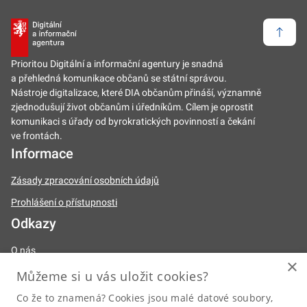
Zpět 
Prioritou Digitální a informační agentury je snadná
a přehledná komunikace občanů se státní správou.
Nástroje digitalizace, které DIA občanům přináší, významně
zjednodušují život občanům i úředníkům. Cílem je oprostit
komunikaci s úřady od byrokratických povinností a čekání
ve frontách.
Informace
Zásady zpracování osobních údajů
Prohlášení o přístupnosti
Odkazy
O nás
×
Naše činnosti
Můžeme si u vás uložit cookies?
Legislativa
Co že to znamená? Cookies jsou malé datové soubory,