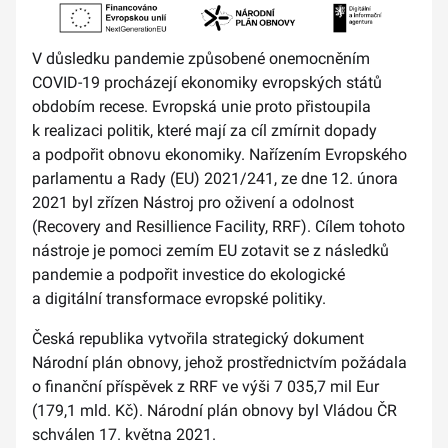
V důsledku pandemie způsobené onemocněním
COVID-19 procházejí ekonomiky evropských států
obdobím recese. Evropská unie proto přistoupila
k realizaci politik, které mají za cíl zmírnit dopady
a podpořit obnovu ekonomiky. Nařízením Evropského
parlamentu a Rady (EU) 2021/241, ze dne 12. února
2021 byl zřízen Nástroj pro oživení a odolnost
(Recovery and Resillience Facility, RRF). Cílem tohoto
nástroje je pomoci zemím EU zotavit se z následků
pandemie a podpořit investice do ekologické
a digitální transformace evropské politiky.
Česká republika vytvořila strategický dokument
Národní plán obnovy, jehož prostřednictvím požádala
o finanční příspěvek z RRF ve výši 7 035,7 mil Eur
(179,1 mld. Kč). Národní plán obnovy byl Vládou ČR
schválen 17. května 2021.