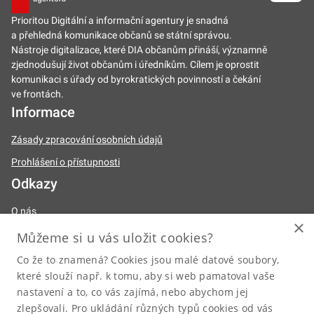
Prioritou Digitální a informační agentury je snadná
a přehledná komunikace občanů se státní správou.
Nástroje digitalizace, které DIA občanům přináší, významně
zjednodušují život občanům i úředníkům. Cílem je oprostit
komunikaci s úřady od byrokratických povinností a čekání
ve frontách.
Informace
Zásady zpracování osobních údajů
Prohlášení o přístupnosti
Odkazy
O nás
×
Naše činnosti
Můžeme si u vás uložit cookies?
Legislativa
Co že to znamená? Cookies jsou malé datové soubory,
které slouží např. k tomu, aby si web pamatoval vaše
Úřední deska
nastavení a to, co vás zajímá, nebo abychom jej
Kariéra
zlepšovali. Pro ukládání různých typů cookies od vás