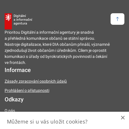
Zpět 
Prioritou Digitální a informační agentury je snadná
a přehledná komunikace občanů se státní správou.
Nástroje digitalizace, které DIA občanům přináší, významně
zjednodušují život občanům i úředníkům. Cílem je oprostit
komunikaci s úřady od byrokratických povinností a čekání
ve frontách.
Informace
Zásady zpracování osobních údajů
Prohlášení o přístupnosti
Odkazy
O nás
×
Naše činnosti
Můžeme si u vás uložit cookies?