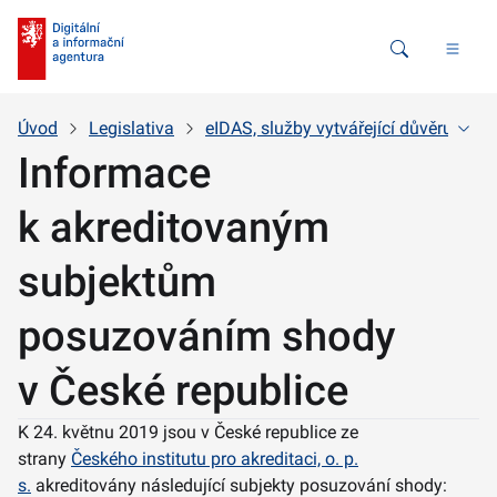
Vyhledávání
Úvod
Legislativa
eIDAS, služby vytvářející důvěru a ele
Informace
k akreditovaným
subjektům
posuzováním shody
v České republice
K 24. květnu 2019 jsou v České republice ze
strany
Českého institutu pro akreditaci, o. p.
s.
akreditovány následující subjekty posuzování shody: