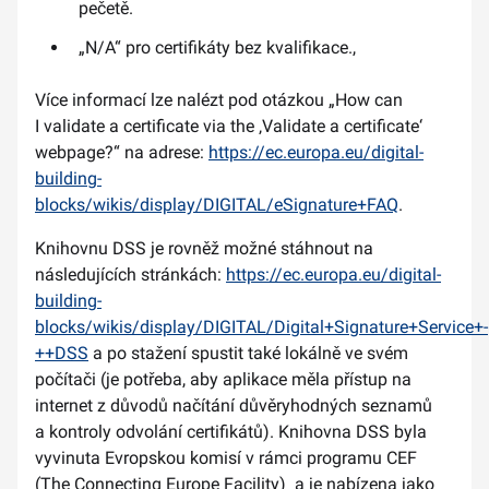
pečetě.
„N/A“ pro certifikáty bez kvalifikace.,
Více informací lze nalézt pod otázkou „How can
I validate a certificate via the ‚Validate a certificate‘
webpage?“ na adrese:
https://ec.europa.eu/digital-
building-
blocks/wikis/display/DIGITAL/eSignature+FAQ
.
Knihovnu DSS je rovněž možné stáhnout na
následujících stránkách:
https://ec.europa.eu/digital-
building-
blocks/wikis/display/DIGITAL/Digital+Signature+Service+-
++DSS
a po stažení spustit také lokálně ve svém
počítači (je potřeba, aby aplikace měla přístup na
internet z důvodů načítání důvěryhodných seznamů
a kontroly odvolání certifikátů). Knihovna DSS byla
vyvinuta Evropskou komisí v rámci programu CEF
(The Connecting Europe Facility) a je nabízena jako