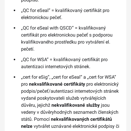
„QC for eSeal“ = kvalifikovaný certifikát pro
elektronickou pečeť.
„QC for eSeal with QSCD“ = kvalifikovaný
certifikát pro elektronickou pečeť s podporou
kvalifikovaného prostředku pro vytváření el.
pečetí.
„QC for WSA“ = kvalifikovaný certifikát pro
autentizaci internetových stránek.
„cert for eSig“, „cert for eSeal“ a „cert for WSA“
pro
nekvalifikované certifikáty
pro elektronický
podpis/pečeť/autentizaci internetových stránek
vydané poskytovateli služeb vytvářejících
důvěru, jejichž
nekvalifikované služby
jsou
vedeny v důvěryhodných seznamech členských
států. Pomocí
nekvalifikovaných certifikátů
nelze
vytvářet uznávané elektronické podpisy či