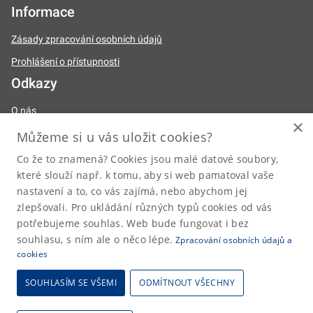
Informace
Zásady zpracování osobních údajů
Prohlášení o přístupnosti
Odkazy
O nás
×
Naše činnosti
Můžeme si u vás uložit cookies?
Legislativa
Co že to znamená? Cookies jsou malé datové soubory,
které slouží např. k tomu, aby si web pamatoval vaše
Úřední deska
nastavení a to, co vás zajímá, nebo abychom jej
Kariéra
zlepšovali. Pro ukládání různých typů cookies od vás
Kontakty
potřebujeme souhlas. Web bude fungovat i bez
souhlasu, s ním ale o něco lépe.
Zpracování osobních údajů a
posta@dia.gov.cz
cookies
SOUHLASÍM SE VŠEMI
ODMÍTNOUT VŠECHNY
2026 © Digitální a informační agentura • Informace jsou poskytovány v
souladu se zákonem č. 106/1999 Sb., o svobodném přístupu k informacím.