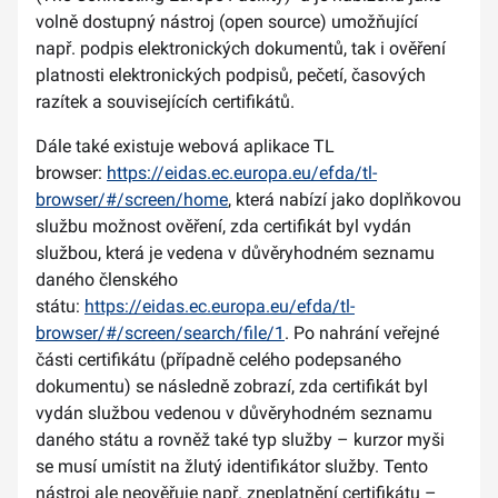
volně dostupný nástroj (open source) umožňující
např. podpis elektronických dokumentů, tak i ověření
platnosti elektronických podpisů, pečetí, časových
razítek a souvisejících certifikátů.
Dále také existuje webová aplikace TL
browser:
https://eidas.ec.europa.eu/efda/tl-
browser/#/screen/home
, která nabízí jako doplňkovou
službu možnost ověření, zda certifikát byl vydán
službou, která je vedena v důvěryhodném seznamu
daného členského
státu:
https://eidas.ec.europa.eu/efda/tl-
browser/#/screen/search/file/1
. Po nahrání veřejné
části certifikátu (případně celého podepsaného
dokumentu) se následně zobrazí, zda certifikát byl
vydán službou vedenou v důvěryhodném seznamu
daného státu a rovněž také typ služby – kurzor myši
se musí umístit na žlutý identifikátor služby. Tento
nástroj ale neověřuje např. zneplatnění certifikátu –