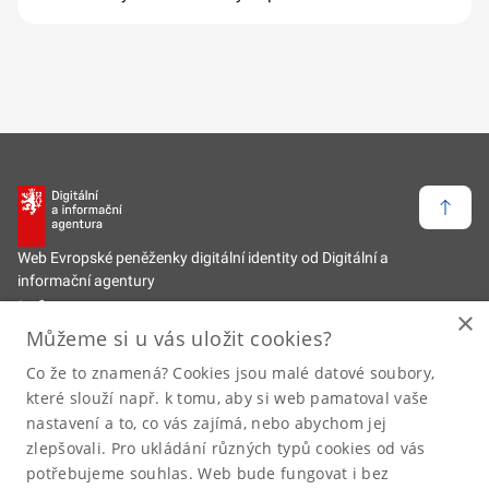
Zpět 
Web Evropské peněženky digitální identity od Digitální a
informační agentury
Informace
×
Můžeme si u vás uložit cookies?
Zpět na hlavní web
Co že to znamená? Cookies jsou malé datové soubory,
Odkazy
které slouží např. k tomu, aby si web pamatoval vaše
nastavení a to, co vás zajímá, nebo abychom jej
Prohlášení o přístupnosti
zlepšovali. Pro ukládání různých typů cookies od vás
Prohlášení o zpracování osobních údajů
potřebujeme souhlas. Web bude fungovat i bez