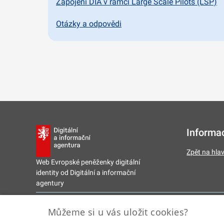
Zapojení DIA v rámci Large Scale Pilots (LSP)
Otázky a odpovědi
Informa
Zpět na hla
Web Evropské peněženky digitální
identity od Digitální a informační
agentury
2026 © Digitální a informační agentura • Informace jsou poskytován
Můžeme si u vás uložit cookies?