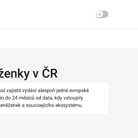
ženky v ČR
usí zajistit vydání alespoň jedné evropské
ěn do 24 měsíců od data, kdy vstoupily
 peněženek a souvisejícího ekosystému.