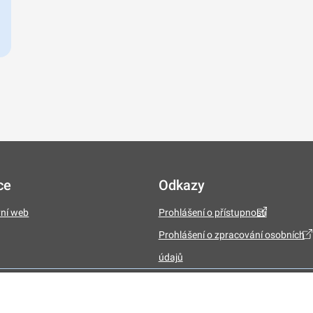
ce
Odkazy
vní web
Prohlášení o přístupnosti
Prohlášení o zpracování osobních
údajů
y v souladu se zákonem č. 106/1999 Sb., o svobodném přístupu k informacím.