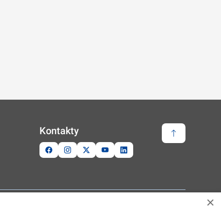
Kontakty
Zpět nahoru
Využit Design system 4.2
×