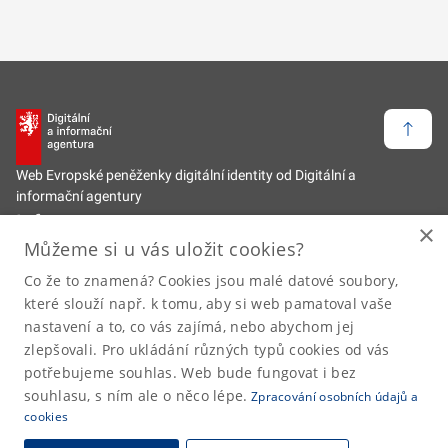
Zpět 
Web Evropské peněženky digitální identity od Digitální a
informační agentury
Informace
×
Můžeme si u vás uložit cookies?
Zpět na hlavní web
Co že to znamená? Cookies jsou malé datové soubory,
Odkazy
které slouží např. k tomu, aby si web pamatoval vaše
nastavení a to, co vás zajímá, nebo abychom jej
Prohlášení o přístupnosti
zlepšovali. Pro ukládání různých typů cookies od vás
Prohlášení o zpracování osobních údajů
potřebujeme souhlas. Web bude fungovat i bez
Kontakty
souhlasu, s ním ale o něco lépe.
Zpracování osobních údajů a
cookies