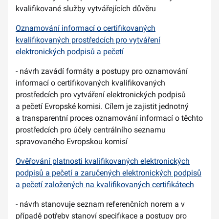
kvalifikované služby vytvářejících důvěru
Oznamování informací o certifikovaných
kvalifikovaných prostředcích pro vytváření
elektronických podpisů a pečetí
- návrh zavádí formáty a postupy pro oznamování
informací o certifikovaných kvalifikovaných
prostředcích pro vytváření elektronických podpisů
a pečetí Evropské komisi. Cílem je zajistit jednotný
a transparentní proces oznamování informací o těchto
prostředcích pro účely centrálního seznamu
spravovaného Evropskou komisí
Ověřování platnosti kvalifikovaných elektronických
podpisů a pečetí a zaručených elektronických podpisů
a pečetí založených na kvalifikovaných certifikátech
- návrh stanovuje seznam referenčních norem a v
případě potřeby stanoví specifikace a postupy pro