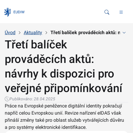
Vyhledávání
Úvod
Aktuality
Třetí balíček prováděcích aktů: návrhy
Třetí balíček
prováděcích aktů:
návrhy k dispozici pro
veřejné připomínkování
Publikováno:
28.04.2025
Práce na Evropské peněžence digitální identity pokračují
napříč celou Evropskou unií. Revize nařízení eIDAS však
přináší změny také pro oblast služeb vytvářejících důvěru
a pro systémy elektronické identifikace.