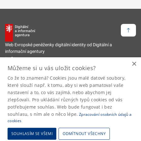
Zpět 
Web Evropské peněženky digitální identity od Digitální a
informační agentury
Informace
×
Můžeme si u vás uložit cookies?
Zpět na hlavní web
Co že to znamená? Cookies jsou malé datové soubory,
Odkazy
které slouží např. k tomu, aby si web pamatoval vaše
nastavení a to, co vás zajímá, nebo abychom jej
Prohlášení o přístupnosti
zlepšovali. Pro ukládání různých typů cookies od vás
Prohlášení o zpracování osobních údajů
potřebujeme souhlas. Web bude fungovat i bez
Kontakty
souhlasu, s ním ale o něco lépe.
Zpracování osobních údajů a
cookies
SOUHLASÍM SE VŠEMI
ODMÍTNOUT VŠECHNY
2026 © Digitální a informační agentura • Informace jsou poskytovány v