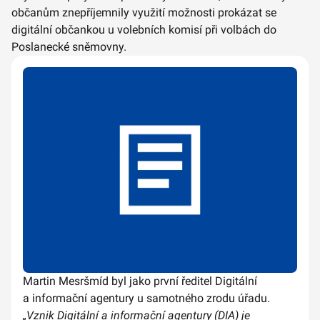
občanům znepříjemnily využití možnosti prokázat se
digitální občankou u volebních komisí při volbách do
Poslanecké sněmovny.
Martin Mesršmíd byl jako první ředitel Digitální
a informační agentury u samotného zrodu úřadu.
„Vznik Digitální a informační agentury (DIA) je