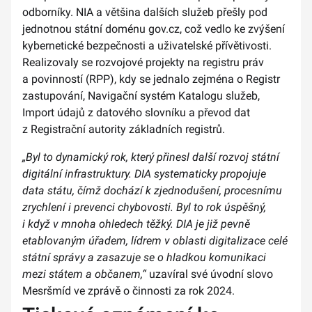
odborníky. NIA a většina dalších služeb přešly pod
jednotnou státní doménu gov.cz, což vedlo ke zvýšení
kybernetické bezpečnosti a uživatelské přívětivosti.
Realizovaly se rozvojové projekty na registru práv
a povinností (RPP), kdy se jednalo zejména o Registr
zastupování, Navigační systém Katalogu služeb,
Import údajů z datového slovníku a převod dat
z Registrační autority základních registrů.
„Byl to dynamický rok, který přinesl další rozvoj státní
digitální infrastruktury. DIA systematicky propojuje
data státu, čímž dochází k zjednodušení, procesnímu
zrychlení i prevenci chybovosti. Byl to rok úspěšný,
i když v mnoha ohledech těžký. DIA je již pevně
etablovaným úřadem, lídrem v oblasti digitalizace celé
státní správy a zasazuje se o hladkou komunikaci
mezi státem a občanem,“
uzavíral své úvodní slovo
Mesršmíd ve zprávě o činnosti za rok 2024.