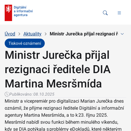
Vyhledávání
Úvod
Aktuality
Ministr Jurečka přijal rezignaci ředit
Tiskové oznámení
Ministr Jurečka přijal
rezignaci ředitele DIA
Martina Mesršmída
Publikováno:
08.10.2025
Ministr a vicepremiér pro digitalizaci Marian Jurečka dnes
oznámil, že přijme rezignaci ředitele Digitální a informační
agentury Martina Mesršmída, a to k 23. říjnu 2025.
Mesršmíd nabídl svou funkci během minulého víkendu,
kdy se DIA potýkala s problémy eDokladů, které některým