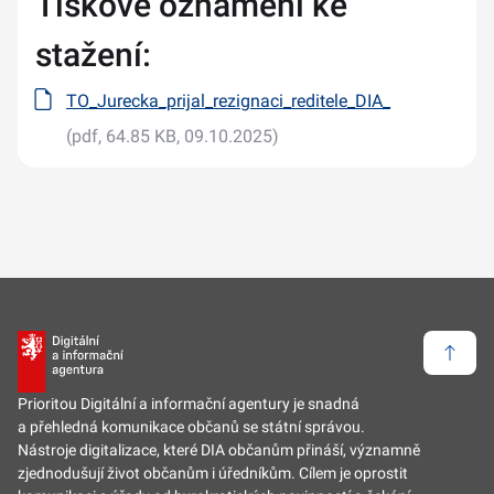
Tiskové oznámení ke
stažení:
TO_Jurecka_prijal_rezignaci_reditele_DIA_
(pdf, 64.85 KB, 09.10.2025)
Zpět 
Prioritou Digitální a informační agentury je snadná
a přehledná komunikace občanů se státní správou.
Nástroje digitalizace, které DIA občanům přináší, významně
zjednodušují život občanům i úředníkům. Cílem je oprostit