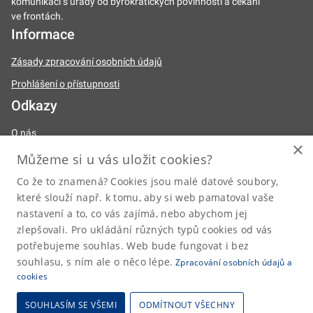
komunikaci s úřady od byrokratických povinností a čekání
ve frontách.
Informace
Zásady zpracování osobních údajů
Prohlášení o přístupnosti
Odkazy
O nás
×
Naše činnosti
Můžeme si u vás uložit cookies?
Legislativa
Co že to znamená? Cookies jsou malé datové soubory,
které slouží např. k tomu, aby si web pamatoval vaše
Úřední deska
nastavení a to, co vás zajímá, nebo abychom jej
Kariéra
zlepšovali. Pro ukládání různých typů cookies od vás
Kontakty
potřebujeme souhlas. Web bude fungovat i bez
souhlasu, s ním ale o něco lépe.
Zpracování osobních údajů a
posta@dia.gov.cz
cookies
SOUHLASÍM SE VŠEMI
ODMÍTNOUT VŠECHNY
2026 © Digitální a informační agentura • Informace jsou poskytovány v