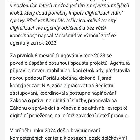
v posledních letech možná jedním z nejvýznamnějších
kroků, který dodá potřebný impuls digitalizaci státní
správy. Před vznikem DIA řešily jednotlivé resorty
digitalizaci své agendy odděleně a bez větší
koordinace,“
napsal Mesršmíd ve výroční zprávě
agentury za rok 2023.
Za prvních 8 měsíců fungování v roce 2023 se
povedlo úspěšně posunout spoustu projektů. Agentura
připravila novou mobilní aplikaci eDoklady, představila
novou podobu Portálu občana, dokončili jsme
kontejnerizaci NIA, začala pracovat na Registru
zastupování, koordinovala postupné naplňování
Zákona o právu na digitální služby, pracovala na
Zákonu o správě dat a věnovala se aktivně i evropské
digitální peněžence, na jejímž zavedení doteď pracuje.
V průběhu roku 2024 došlo k vybudování
kompetenčních center a k obsazení pozic špičkovými