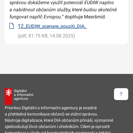
správou dokážeme využít potenciál EUDIW naplno
a nabídnout občanům služby, které budou skutečně
fungovat napříč Evropou.“
doplňuje Mesršmíd.
TZ_EUDIW_scenare_pouziti_DIA_
(pdf, 81.75 KB, 14.08.2025)
Zpět 
Prioritou Digitální a informační agentury je snadná
a přehledná komunikace občanů se státní správou.
Nástroje digitalizace, které DIA občanům přináší, významně
zjednodušují život občanům i úředníkům. Cílem je oprostit
komunikaci s úřady od byrokratických povinností a čekání