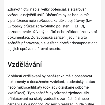
Zdravotnictví nabízí velký potenciál, ale zároveň
vyžaduje největší úsilí. Občanům by se hodilo mít
v peněžence nejen eRecept, kartičku pojišťovny (tzv.
Evropský průkaz zdravotního pojištění – EHIC),
seznam trvale užívaných léků nebo základní zdravotní
dokumentaci. Zdravotnická zařízení jsou na tyto
scénáře připravena, ale je třeba dořešit dostupnost dat
a jejich správu na úrovni resortu.
Vzdělávání
V oblasti vzdělávání by peněženka měla obsahovat
dokumenty o dosaženém vzdělání, studentský status
nebo mikrocertifikáty (doklady o získané odborné
kvalifikaci). Tyto scénáře by výrazně zjednodušily
přihlašování na školy, žádosti o zaměstnání nebo
čerpání slev a podpor. Pro jejich realizaci bude nutné