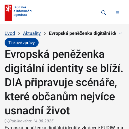
Vyhledávání
Úvod
Aktuality
Evropská peněženka digitální identity 
Tiskové zprávy
Evropská peněženka
digitální identity se blíží.
DIA připravuje scénáře,
které občanům nejvíce
usnadní život
Publikováno:
14.08.2025
Evropská peněženka digitální identity, zkráceně EUDIW, má