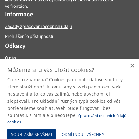
ve frontách.
Informace
Zásady zpracování osobních údajů
Prohlášení o přístupnosti
Odkazy
O nás
×
Naše činnosti
Můžeme si u vás uložit cookies?
Legislativa
Co že to znamená? Cookies jsou malé datové soubory,
které slouží např. k tomu, aby si web pamatoval vaše
Úřední deska
nastavení a to, co vás zajímá, nebo abychom jej
Kariéra
zlepšovali. Pro ukládání různých typů cookies od vás
Kontakty
potřebujeme souhlas. Web bude fungovat i bez
souhlasu, s ním ale o něco lépe.
Zpracování osobních údajů a
posta@dia.gov.cz
cookies
SOUHLASÍM SE VŠEMI
ODMÍTNOUT VŠECHNY
2026 © Digitální a informační agentura • Informace jsou poskytovány v